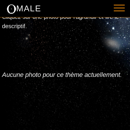
MALE
Romans - Science Fiction
Cliquez sur une photo pour l'agrandir et lire le
descriptif.
Nouvelles - Science Fiction
Romans, nouvelles - Fantasy
Aucune photo pour ce thème actuellement.
Contact
Liens